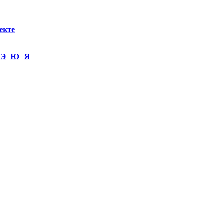
екте
Э
Ю
Я