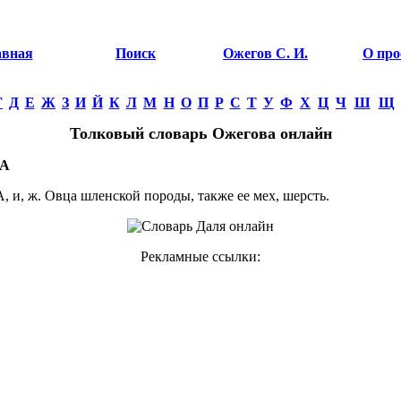
авная
Поиск
Ожегов С. И.
О про
Г
Д
Е
Ж
З
И
Й
К
Л
М
Н
О
П
Р
С
Т
У
Ф
Х
Ц
Ч
Ш
Щ
Толковый словарь Ожегова онлайн
А
и, ж. Овца шленской породы, также ее мех, шерсть.
Рекламные ссылки: