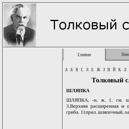
Пои
Главная
А
Б
В
Г
Д
Е
Ж
З
И
Й
К
Л
Толковый с
ШЛЯПКА
ШЛЯПКА, -и, ж. 1. см. шл
3.Верхняя расширенная м о
гриба. 11прил. шляпочный, o