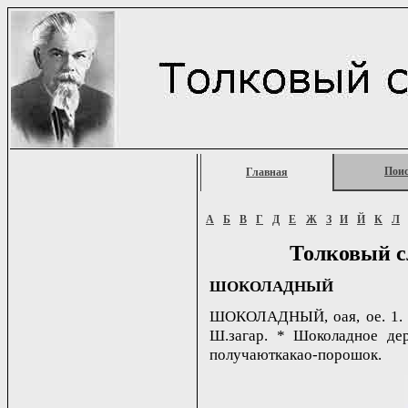
Пои
Главная
А
Б
В
Г
Д
Е
Ж
З
И
Й
К
Л
Толковый с
ШОКОЛАДНЫЙ
ШОКОЛАДНЫЙ, oая, ое. 1. с
Ш.загар. * Шоколадное дер
получаюткакао-порошок.