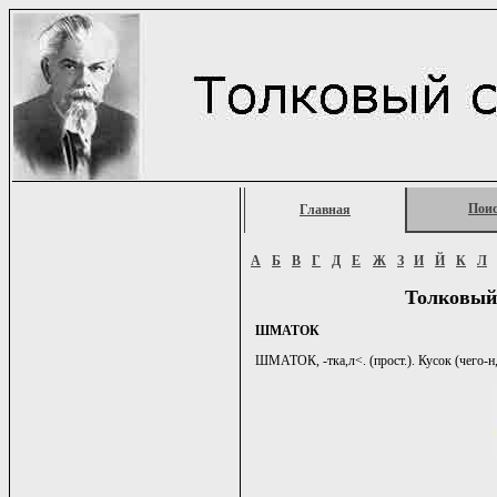
Пои
Главная
А
Б
В
Г
Д
Е
Ж
З
И
Й
К
Л
Толковый
ШМАТОК
ШМАТОК, -тка,л<. (прост.). Кусок (чего-н,