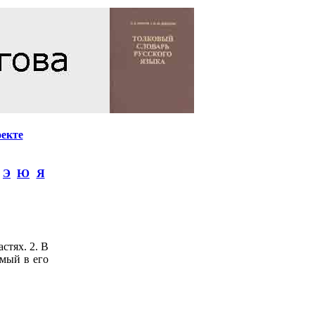
оекте
Э
Ю
Я
стях. 2. В
емый в его