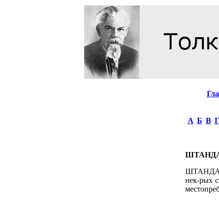
Гл
А
Б
В
ШТАНД
ШТАНДАРТ,
нек-рых с
местопреб