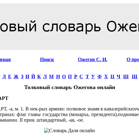
авная
Поиск
Ожегов С. И.
О пр
Г
Д
Е
Ж
З
И
Й
К
Л
М
Н
О
П
Р
С
Т
У
Ф
Х
Ц
Ч
Ш
Щ
Толковый словарь Ожегова онлайн
АРТ
 -а, м. 1. В нек-рых армиях: полковое знамя в кавалерийскихча
транах: флаг главы государства (монарха, президента),поднима
ывании. II прия. штандартный, -ая, -ое.