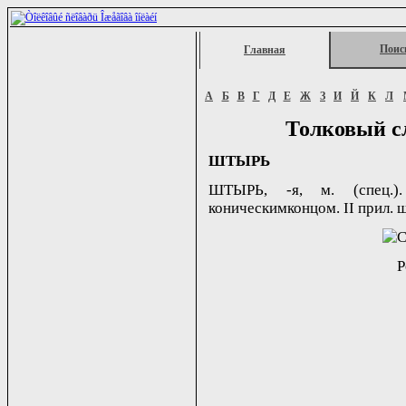
Поис
Главная
А
Б
В
Г
Д
Е
Ж
З
И
Й
К
Л
Толковый с
ШТЫРЬ
ШТЫРЬ, -я, м. (спец.)
коническимконцом. II прил. ш
Р