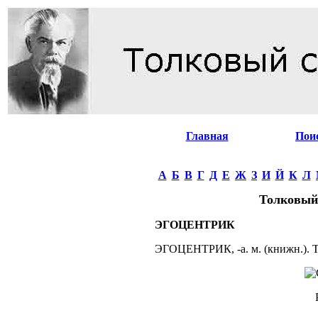
Главная
Пои
А
Б
В
Г
Д
Е
Ж
З
И
Й
К
Л
Толковый
ЭГОЦЕНТРИК
ЭГОЦЕНТРИК, -а. м. (книжн.). То