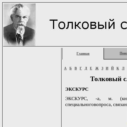
Пои
Главная
А
Б
В
Г
Д
Е
Ж
З
И
Й
К
Л
Толковый с
ЭКСКУРС
ЭКСКУРС, -а, м. (книж
специальноговопроса, связанн