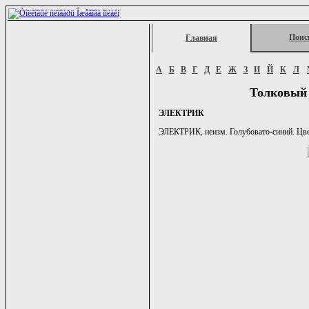
Поис
Главная
А
Б
В
Г
Д
Е
Ж
З
И
Й
К
Л
Толковый 
ЭЛЕКТРИК
ЭЛЕКТРИК, неизм. Голубовато-синий. Цвет