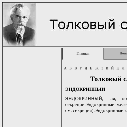
Пои
Главная
А
Б
В
Г
Д
Е
Ж
З
И
Й
К
Л
Толковый с
ЭНДОКРИННЫЙ
ЭНДОКРИННЫЙ, -ая, oое
секреции.Эндокринные желе
см. секреция).Эндокринные 