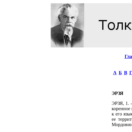
Гл
А
Б
В
ЭРЗЯ
ЭРЗЯ, 1. 
коренное 
к его язы
ее террит
Мордовии.