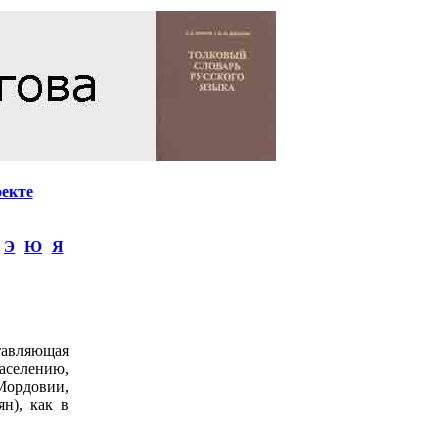
оекте
Э
Ю
Я
ставляющая
населению,
 Мордовии,
ян), как в