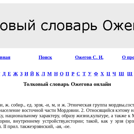
авная
Поиск
Ожегов С. И.
О пр
Г
Д
Е
Ж
З
И
Й
К
Л
М
Н
О
П
Р
С
Т
У
Ф
Х
Ц
Ч
Ш
Щ
Толковый словарь Ожегова онлайн
-и, ж. собир., ед. эрзя, -и, м, и ж. Этническая группа мордвы,со
население восточной части Мордовии. 2. Относящийся кэтому 
ку, национальному характеру, образу жизни,культуре, а также к
ории, внутреннему устройству,истории; такой, как у эрзя (эрз
 II прил. такжеэрзянский, -ая, -ое.