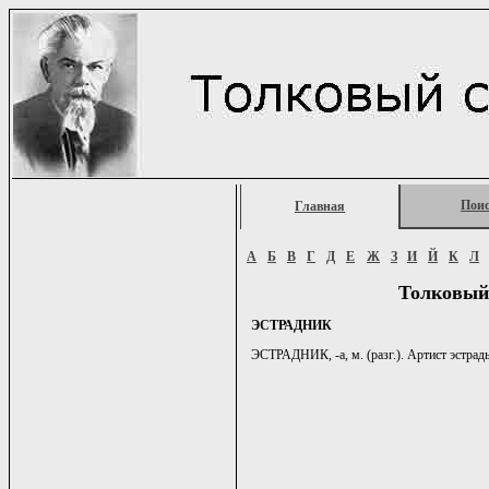
Пои
Главная
А
Б
В
Г
Д
Е
Ж
З
И
Й
К
Л
Толковый
ЭСТРАДНИК
ЭСТРАДНИК, -а, м. (разг.). Артист эстрады.