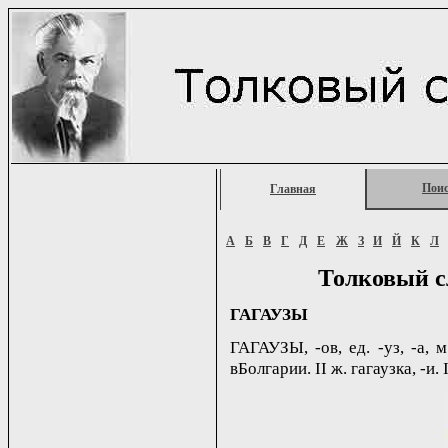
Пои
Главная
А
Б
В
Г
Д
Е
Ж
З
И
Й
К
Л
Толковый с
ГАГАУЗЫ
ГАГАУЗЫ, -ов, ед. -уз, -а,
вБолгарии. II ж. гагаузка, -и. 