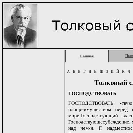
Пои
Главная
А
Б
В
Г
Д
Е
Ж
З
И
Й
К
Л
Толковый с
ГОСПОДСТВОВАТЬ
ГОСПОДСТВОВАТЬ, -твую,
илипреимуществом перед к
море.Господствующий класс
Господствующееубеждение, м
над чем-н. Г. надместно