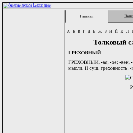
Поис
Главная
А
Б
В
Г
Д
Е
Ж
З
И
Й
К
Л
Толковый с
ГРЕХОВНЫЙ
ГРЕХОВНЫЙ, -ая, -ое; -вен, -
мысли. II сущ. греховность, -и
Р