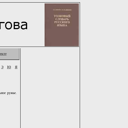
екте
Э
Ю
Я
ное ружье.