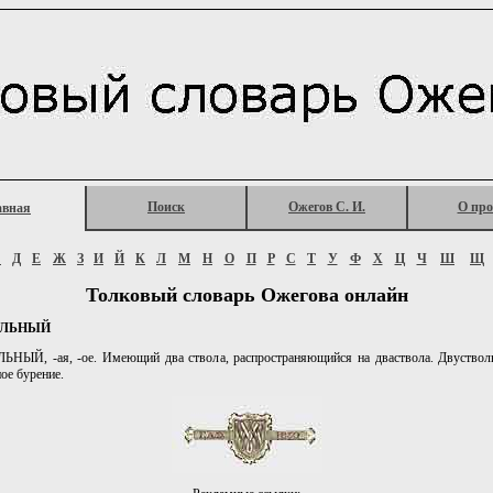
Поиск
Ожегов С. И.
О про
авная
Г
Д
Е
Ж
З
И
Й
К
Л
М
Н
О
П
Р
С
Т
У
Ф
Х
Ц
Ч
Ш
Щ
Толковый словарь Ожегова онлайн
ОЛЬНЫЙ
НЫЙ, -ая, -ое. Имеющий два ствола, распространяющийся на дваствола. Двустволь
ое бурение.