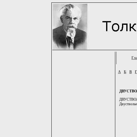
Гл
А
Б
В
ДВУСТВ
ДВУСТВОЛЬ
Двуствольн