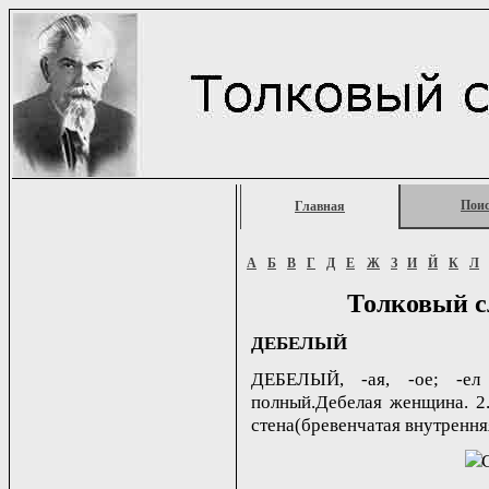
Пои
Главная
А
Б
В
Г
Д
Е
Ж
З
И
Й
К
Л
Толковый с
ДЕБЕЛЫЙ
ДЕБЕЛЫЙ, -ая, -ое; -ел 
полный.Дебелая женщина. 2.
стена(бревенчатая внутренняя 