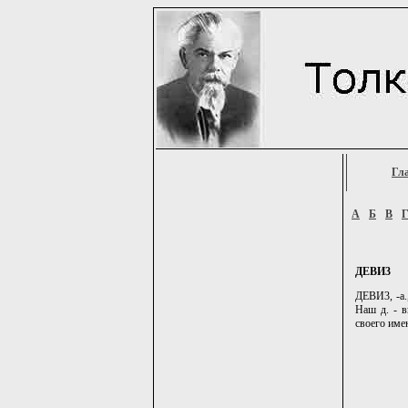
Гл
А
Б
В
ДЕВИ3
ДЕВИ3, -а.
Наш д. - в
своего имен