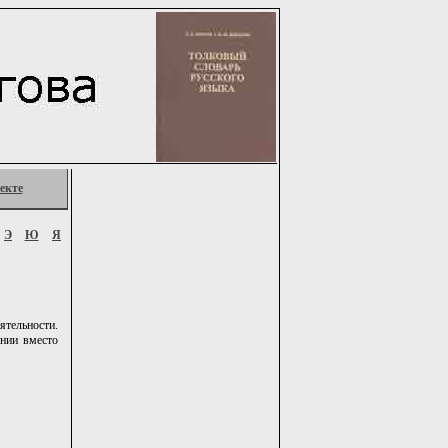
екте
Э
Ю
Я
ятельности.
ении вместо