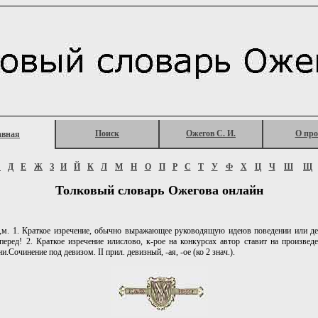
Поиск
Ожегов С. И.
О про
авная
Г
Д
Е
Ж
З
И
Й
К
Л
М
Н
О
П
Р
С
Т
У
Ф
Х
Ц
Ч
Ш
Щ
Толковый словарь Ожегова онлайн
,м. 1. Краткое изречение, обычно выражающее руководящую идеюв поведении или де
перед! 2. Краткое изречение илислово, к-рое на конкурсах автор ставит на произвед
и.Сочинение под девизом. II прил. девизный, -ая, -ое (ко 2 знач.).