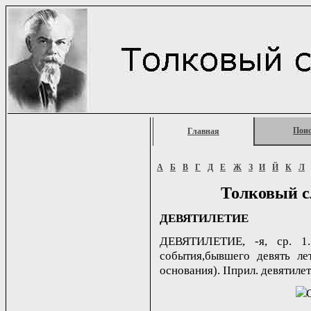
Пои
Главная
А
Б
В
Г
Д
Е
Ж
З
И
Й
К
Л
Толковый с
ДЕВЯТИЛЕТИЕ
ДЕВЯТИЛЕТИЕ, -я, ср. 1.
события,бывшего девять ле
основания). IIприл. девятилетн