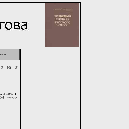
екте
Э
Ю
Я
д. Впасть в
бой кризис