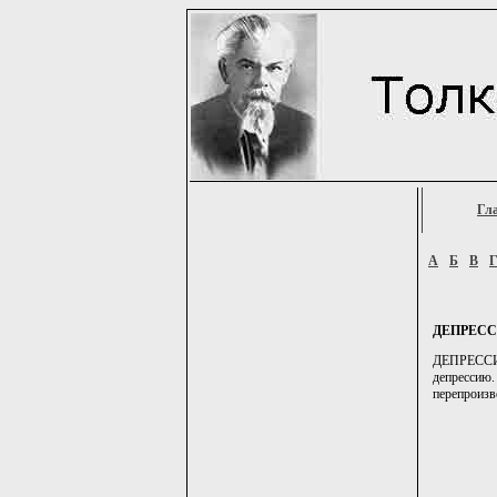
Гл
А
Б
В
ДЕПРЕС
ДЕПРЕССИЯ,
депрессию
перепроизво