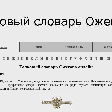
Поиск
Ожегов С. И.
О про
авная
Г
Д
Е
Ж
З
И
Й
К
Л
М
Н
О
П
Р
С
Т
У
Ф
Х
Ц
Ч
Ш
Щ
Толковый словарь Ожегова онлайн
СИЯ
 -и, ж. 1. Угнетенное, подавленное психическое состояние(спец.). Невротическая 
. 2. Прекращение упадка, застояв экономике (в ряде случаев сменяющих со
дства). IIприл. депрессион-ный, -ая, -ое.