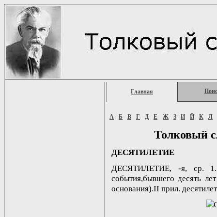
Пои
Главная
А
Б
В
Г
Д
Е
Ж
З
И
Й
К
Л
Толковый с
ДЕСЯТИЛЕТИЕ
ДЕСЯТИЛЕТИЕ, -я, ср. 1.
события,бывшего десять лет 
основания).II прил. десятилетн