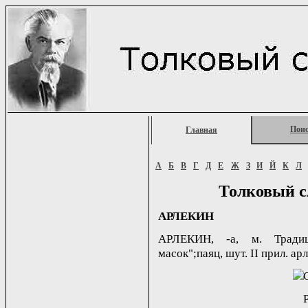
Пои
Главная
А
Б
В
Г
Д
Е
Ж
З
И
Й
К
Л
Толковый с
АРЛЕКИН
АРЛЕКИН, -а, м. Традиц
масок";паяц, шут. II прил. арл