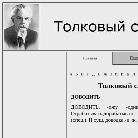
Пои
Главная
А
Б
В
Г
Д
Е
Ж
З
И
Й
К
Л
Толковый с
ДОВОДИТЬ
ДОВОДИТЬ, -ожу, -оди
Отрабатывать,дорабатыват
(спец.). II сущ. доводка,-и, ж.