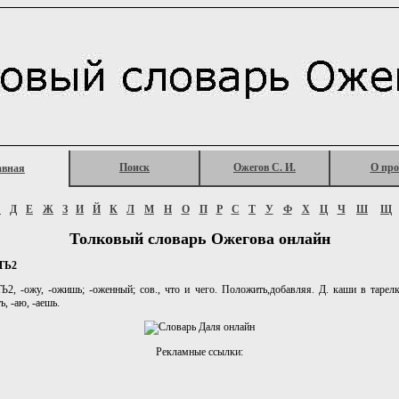
Поиск
Ожегов С. И.
О про
авная
Г
Д
Е
Ж
З
И
Й
К
Л
М
Н
О
П
Р
С
Т
У
Ф
Х
Ц
Ч
Ш
Щ
Толковый словарь Ожегова онлайн
ТЬ2
 -ожу, -ожишь; -оженный; сов., что и чего. Положить,добавляя. Д. каши в тарелку
, -аю, -аешь.
Рекламные ссылки: