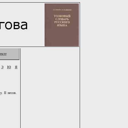
екте
Э
Ю
Я
. II несов.