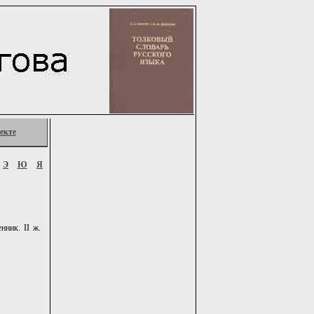
екте
Э
Ю
Я
ник. II ж.