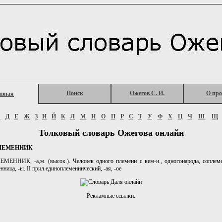
Поиск
Ожегов С. И.
О про
авная
Г
Д
Е
Ж
З
И
Й
К
Л
М
Н
О
П
Р
С
Т
У
Ф
Х
Ц
Ч
Ш
Щ
Толковый словарь Ожегова онлайн
ЛЕМЕННИК
ЕННИК, -а,м. (высок.). Человек одного племени с кем-н., одногонарода, соплемен
ница, -ы. II прил.единоплеменнический, -ая, -ое
Рекламные ссылки: