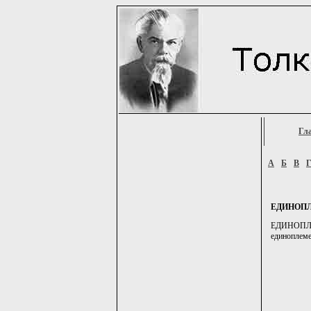
Гл
А
Б
В
ЕДИНОП
ЕДИНОПЛЕМ
единоплемен