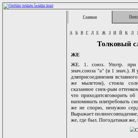
Поис
Главная
А
Б
В
Г
Д
Е
Ж
З
И
Й
К
Л
Толковый с
ЖЕ
ЖЕ. 1. союз. Употр. при
знач.союза "а" (в 1 знач.). Я
дляприсоединения вставного
же мылетом), стояла солн
сказанное снек-рым оттенком
что приходитсяговорить об 
напоминать илитребовать сно
же не спорю, ненужно серд
Выражает полноесовпадение, 
же, где был. Погодатакая же, 