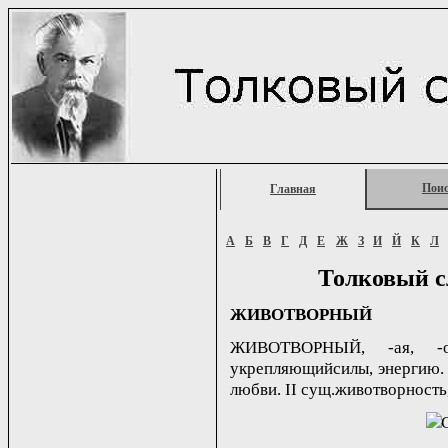
Пои
Главная
А
Б
В
Г
Д
Е
Ж
З
И
Й
К
Л
Толковый с
ЖИВОТВОРНЫЙ
ЖИВОТВОРНЫЙ, -ая, -ое
укрепляющийсилы, энергию. 
любви. II сущ.животворность,