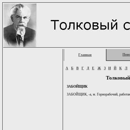
Пои
Главная
А
Б
В
Г
Д
Е
Ж
З
И
Й
К
Л
Толковый
ЗАБОЙЩИК
ЗАБОЙЩИК, -а, м. Горнорабочий, работающи