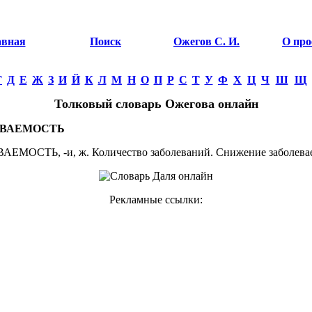
авная
Поиск
Ожегов С. И.
О про
Г
Д
Е
Ж
З
И
Й
К
Л
М
Н
О
П
Р
С
Т
У
Ф
Х
Ц
Ч
Ш
Щ
Толковый словарь Ожегова онлайн
ЕВАЕМОСТЬ
ЕМОСТЬ, -и, ж. Количество заболеваний. Снижение заболева
Рекламные ссылки: