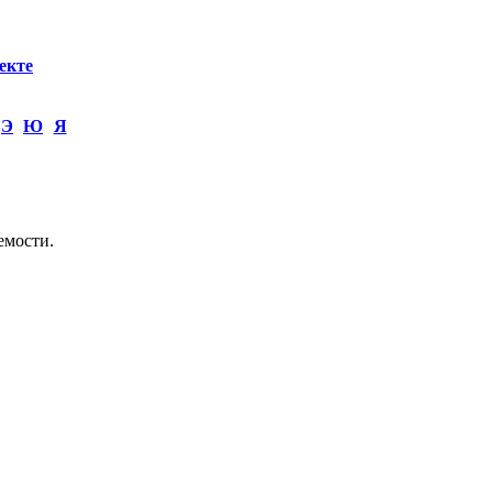
екте
Э
Ю
Я
емости.