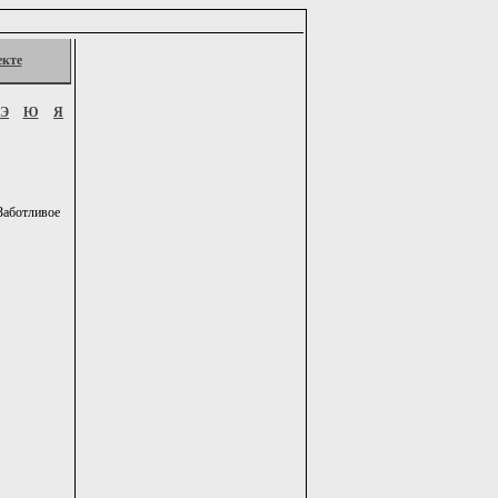
екте
Э
Ю
Я
Заботливое