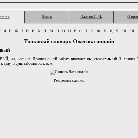
Поиск
Ожегов С. И.
О про
авная
Г
Д
Е
Ж
З
И
Й
К
Л
М
Н
О
П
Р
С
Т
У
Ф
Х
Ц
Ч
Ш
Щ
Толковый словарь Ожегова онлайн
ИВЫЙ
Й, -ая, -ое; -ив. Проявляю-щий заботу, внимательный;стоарательный. 3. хозяин. 
к делу. II сущ. заботливость,-и, ж.
Рекламные ссылки: