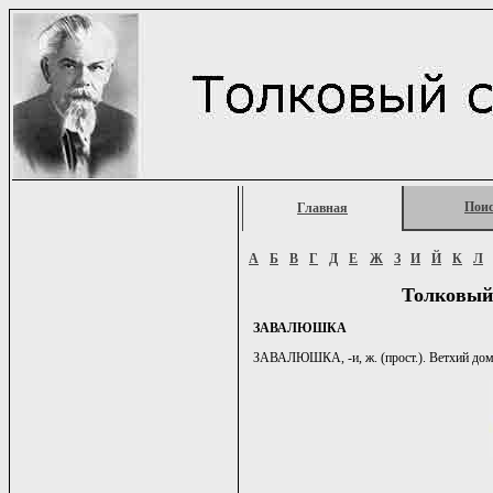
Пои
Главная
А
Б
В
Г
Д
Е
Ж
З
И
Й
К
Л
Толковый
ЗАВАЛЮШКА
ЗАВАЛЮШКА, -и, ж. (прост.). Ветхий дом