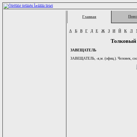
Поис
Главная
А
Б
В
Г
Д
Е
Ж
З
И
Й
К
Л
Толковый 
ЗАВЕЩАТЕЛЬ
ЗАВЕЩАТЕЛЬ, -я,м. (офиц.). Человек, сос