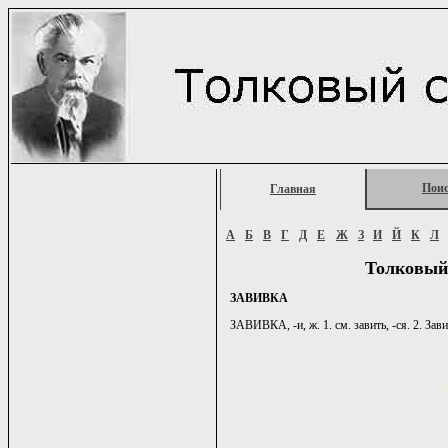
Пои
Главная
А
Б
В
Г
Д
Е
Ж
З
И
Й
К
Л
Толковый
ЗАВИВКА
ЗАВИВКА, -и, ж. 1. см. завить, -ся. 2. За