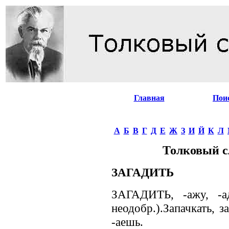
Главная
Пои
А
Б
В
Г
Д
Е
Ж
З
И
Й
К
Л
Толковый с
ЗАГАДИТЬ
ЗАГАДИТЬ, -ажу, -ад
неодобр.).Запачкать, з
-аешь.