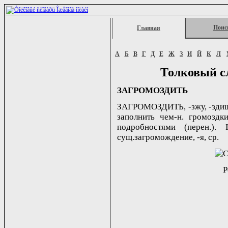
Поис
Главная
А
Б
В
Г
Д
Е
Ж
З
И
Й
К
Л
Толковый с
ЗАГРОМОЗДИТЬ
ЗАГРОМОЗДИТЬ, -зжу, -здишь;
заполнить чем-н. громоздки
подробностями (перен.). 
сущ.загромождение, -я, ср.
Р