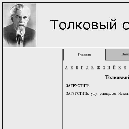
Пои
Главная
А
Б
В
Г
Д
Е
Ж
З
И
Й
К
Л
Толковый
ЗАГРУСТИТЬ
ЗАГРУСТИТЬ, -ущу, -устищь; сов. Начать г