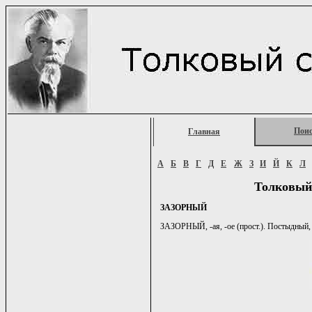
Пои
Главная
А
Б
В
Г
Д
Е
Ж
З
И
Й
К
Л
Толковый
ЗАЗОРНЫЙ
ЗАЗОРНЫЙ, -ая, -ое (прост.). Постыдный,