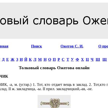
авная
Поиск
Ожегов С. И.
О пр
Г
Д
Е
Ж
З
И
Й
К
Л
М
Н
О
П
Р
С
Т
У
Ф
Х
Ц
Ч
Ш
Щ
Толковый словарь Ожегова онлайн
ЧИК
, -а, м. (устар.) 1. Тот, кто отдает вещь в заклад. 2. Тот,кто
лад. II ж. закладчица, -ы. II прил. закладчицкий,-ая, -ое.