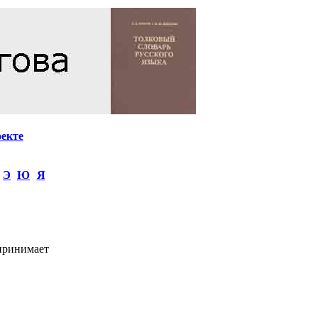
оекте
Э
Ю
Я
 принимает