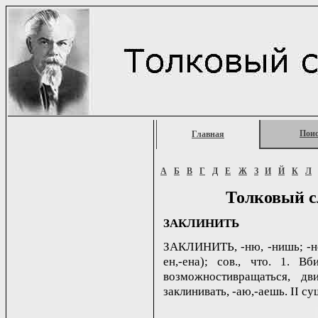
Пои
Главная
А
Б
В
Г
Д
Е
Ж
З
И
Й
К
Л
Толковый с
ЗАКЛИНИТЬ
ЗАКЛИНИТЬ, -ню, -нишь; -н
ен,-ена); сов., что. 1. В
возможностивращаться, дви
заклинивать, -аю,-аешь. II сущ