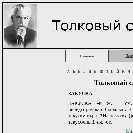
Пои
Главная
А
Б
В
Г
Д
Е
Ж
З
И
Й
К
Л
Толковый с
ЗАКУСКА
ЗАКУСКА, -и, ж. 1. см. 
передгорячими блюдами. 3.
закуску икра. *На закуску (р
закусочный,-ая, -ое.