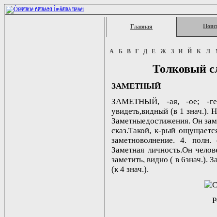
Поис
Главная
А
Б
В
Г
Д
Е
Ж
З
И
Й
К
Л
Толковый с
ЗАМЕТНЫЙ
ЗАМЕТНЫЙ, -ая, -ое; -ге
увидеть,видный (в 1 знач.). 
Заметныедостижения. Он заметн
сказ.Такой, к-рый ощущается
заметноволнение. 4. полн.
Заметная личность.Он челове
заметить, видно ( в 6знач.). З
(к 4 знач.).
Р