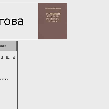
екте
Э
Ю
Я
а почве.