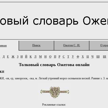
Поиск
Ожегов С. И.
О про
авная
Г
Д
Е
Ж
З
И
Й
К
Л
М
Н
О
П
Р
С
Т
У
Ф
Х
Ц
Ч
Ш
Щ
Толковый словарь Ожегова онлайн
ЗКИ
 -ов, ед. заморозок, -зка, м. Легкий утренний мороз осеньюили весной. Ранние з. 3. н
Рекламные ссылки: