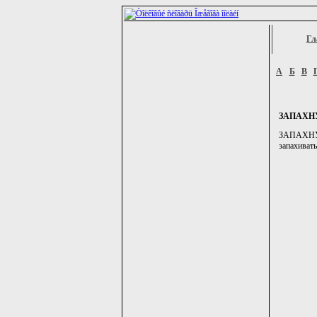
Гл
А
Б
В
ЗАПАХН
ЗАПАХНУТЬ
запахивать