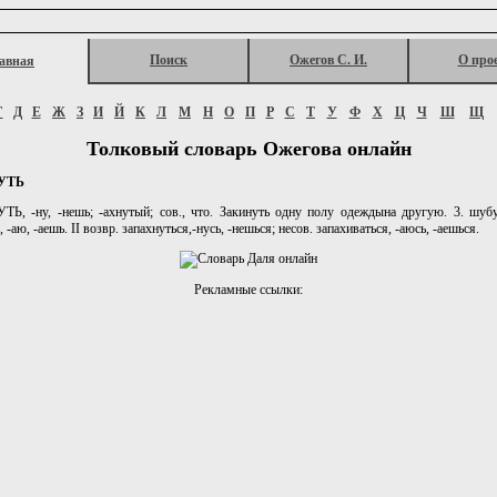
Поиск
Ожегов С. И.
О про
авная
Г
Д
Е
Ж
З
И
Й
К
Л
М
Н
О
П
Р
С
Т
У
Ф
Х
Ц
Ч
Ш
Щ
Толковый словарь Ожегова онлайн
УТЬ
, -ну, -нешь; -ахнутый; сов., что. Закинуть одну полу одеждына другую. 3. шубу.
, -аю, -аешь. II возвр. запахнуться,-нусь, -нешься; несов. запахиваться, -аюсь, -аешься.
Рекламные ссылки: