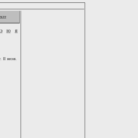
екте
Э
Ю
Я
 II несов.