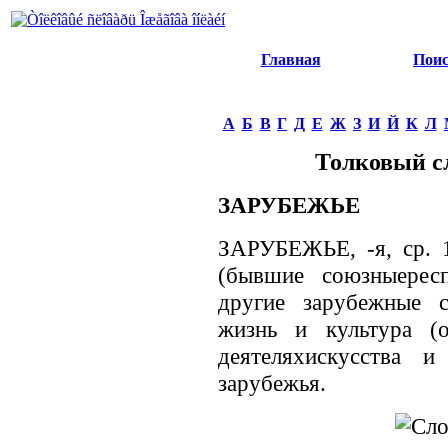
Главная
Пои
А
Б
В
Г
Д
Е
Ж
З
И
Й
К
Л
Толковый с
ЗАРУБЕЖЬЕ
ЗАРУБЕЖЬЕ, -я, ср. 1
(бывшие союзныересп
другие зарубежные с
жизнь и культура (
деятеляхискусства и
зарубежья.