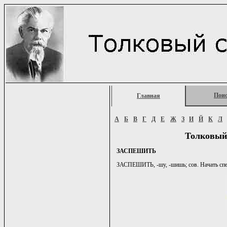
Пои
Главная
А
Б
В
Г
Д
Е
Ж
З
И
Й
К
Л
Толковый
ЗАСПЕШИТЬ
ЗАСПЕШИТЬ, -шу, -шишь; сов. Начать спеш