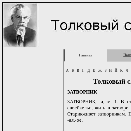
Пои
Главная
А
Б
В
Г
Д
Е
Ж
З
И
Й
К
Л
Толковый с
ЗАТВОРНИК
ЗАТВОРНИК, -а, м. 1. В ст
своейкельи, жить в затворе.
Старикживет затворникам. II
-ая,-ое.