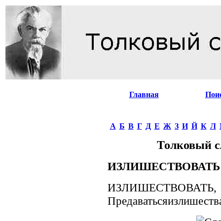
Главная
Пои
А
Б
В
Г
Д
Е
Ж
З
И
Й
К
Л
Толковый с
ИЗЛИШЕСТВОВАТЬ
ИЗЛИШЕСТВОВАТЬ, -т
Предаватьсяизлишеств