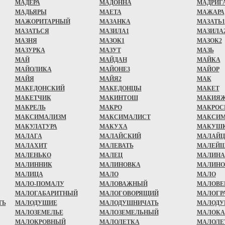
МАДЕРА
МАДОННА
МАДРИГ
МАДЬЯРЫ
МАЕТА
МАЖАРА
МАЖОРИТАРНЫЙ
МАЗАНКА
МАЗАТЬ1
МАЗАТЬСЯ
МАЗИЛА1
МАЗИЛА
МАЗНЯ
МАЗОК1
МАЗОК2
МАЗУРКА
МАЗУТ
МАЗЬ
МАЙ
МАЙДАН
МАЙКА
МАЙОЛИКА
МАЙОНЕ3
МАЙОР
МАЙЯ
МАЙЯ2
МАК
МАКЕДОНСКИЙ
МАКЕДОНЦЫ
МАКЕТ
МАКЕТЧИК
МАКИНТОШ
МАКИЯ
МАКРЕЛЬ
МАКРО
МАКРОС
МАКСИМАЛИЗМ
МАКСИМАЛИСТ
МАКСИ
МАКУЛАТУРА
МАКУХА
МАКУШ
МАЛАГА
МАЛАЙСКИЙ
МАЛАЙ
МАЛАХИТ
МАЛЕВАТЬ
МАЛЕЙ
МАЛЕНЬКО
МАЛЕЦ
МАЛИНА
МАЛИННИК
МАЛИНОВКА
МАЛИНО
МАЛИЦА
МАЛО
МАЛО
МАЛО-ПОМАЛУ
МАЛОВАЖНЫЙ
МАЛОВЕ
МАЛОГАБАРИТНЫЙ
МАЛОГОВОРЯЩИЙ
МАЛОГР
ТЬ
МАЛОДУШИЕ
МАЛОДУШНИЧАТЬ
МАЛОД
МАЛОЗЕМЕЛЬЕ
МАЛОЗЕМЕЛЬНЫЙ
МАЛОКА
МАЛОКРОВНЫЙ
МАЛОЛЕТКА
МАЛОЛЕ