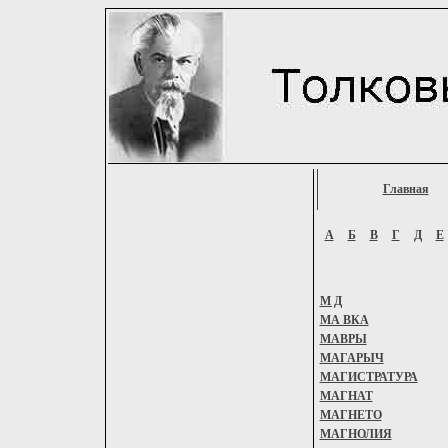
Главная
А
Б
В
Г
Д
Е
М Д
МА ВКА
МАВРЫ
МАГАРЫЧ
МАГИСТРАТУРА
МАГНАТ
МАГНЕТО
МАГНОЛИЯ