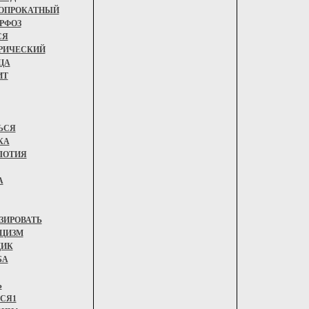
ОПРОКАТНЫЙ
РФОЗ
СЯ
РИЧЕСКИЙ
ЦА
ИТ
ЬСЯ
КА
ЛОТИЯ
А
ЗИРОВАТЬ
ЦИЗМ
ИК
БА
Ь
СЯ1