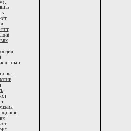
ВОД
ШИТЬ
НА
ИСТ
КА
ИТЕТ
СКИЙ
ВИК
ЮНДИЯ
Й
АКОСТНЫЙ
ТИЛИСТ
ИЯТИЕ
Ц
ТЬ
КО1
ЫЙ
МЕНИЕ
ОЖДЕНИЕ
ИК
ИСТ
ОИД