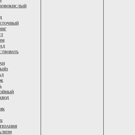
Н
ЦОВОКИСЛЫЙ
Д
ЕТОЧНЫЙ
ИНГ
ЕТ
ЗМ
АД
СТВОВАТЬ
АН
ЫЙ1
АД
ОК
Ь
ОЙНЫЙ
АВОД
ИК
Б
ТИЗАЦИЯ
АЛИЗМ