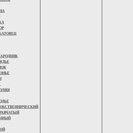
НА
Й
ХА
ОР
БАТОВЕЦ
АРОДНИК
ЯДЬЕ
МОК
ОНЬЕ
Н
Ж
ОЛИЯ
ОДЬЕ
ОБСТВЕННИЧЕСКИЙ
РАВЧАТЫЙ
ЧНЫЙ
ОЙ