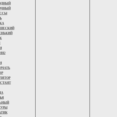
ЮДНЫЙ
ОЧНЫЙ
ССЫ
Ь
КА
ШЕСКИЙ
ЕНЬКИЙ
К
Я
И
ИН2
Н
ИЧАТЬ
ЮР
ЛЯТОР
СТАНТ
ДА
ЬЯ
ЬНЫЙ
ЖУРЫ
АТИК