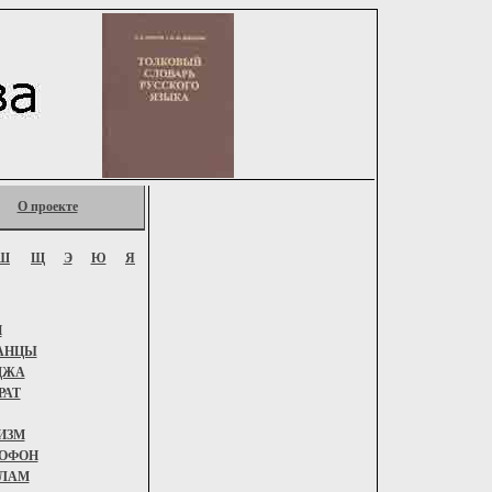
О проекте
Ш
Щ
Э
Ю
Я
Й
АНЦЫ
ДЖА
РАТ
ИЗМ
ОФОН
ЛАМ