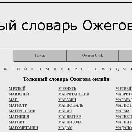
Поиск
Ожегов С. И.
Ж
З
И
Й
К
Л
М
Н
О
П
Р
С
Т
У
Ф
Х
Ц
Ч
Толковый словарь Ожегова онлайн
М РЗЛЫЙ
М РЗНУТЬ
М РТВЫ
МАВЗОЛЕЙ
МАВРИТАНСКИЙ
МАВРИТ
МАГ1
МАГАЗИН
МАГАРА
МАГИСТР
МАГИСТРАЛЬ
МАГИСТ
МАГИЧЕСКИЙ
МАГИЯ
МАГМА
МАГНЕЗИЯ
МАГНЕТИЗ Р
МАГНЕТ
МАГНИТ
МАГНИТОЛА
МАГНИТ
МАГОМЕТАНИН
МАДАМ
МАДАПО