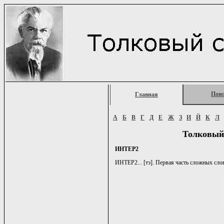
Пои
Главная
А
Б
В
Г
Д
Е
Ж
З
И
Й
К
Л
Толковый
ИНТЕР2
ИНТЕР2... [тэ]. Первая часть сложных слов