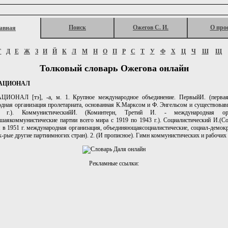
Поиск
Ожегов С. И.
О про
авная
Г
Д
Е
Ж
З
И
Й
К
Л
М
Н
О
П
Р
С
Т
У
Ф
Х
Ц
Ч
Ш
Щ
Толковый словарь Ожегова онлайн
АЦИОНАЛ
ИОНАЛ [тэ], -а, м. 1. Крупное международное объединение. ПервыйИ. (первая
дная организация пролетариата, основанная К.Марксом и Ф. Энгельсом и существовав
 г.). КоммунистическийИ. (Коминтерн, Третий И. - международная орга
шаякоммунистические партии всего мира с 1919 по 1943 г.). Социалистический И.(Со
 в 1951 г. международная организация, объединяющаясоциалистические, социал-демокр
к-рые другие партиимногих стран). 2. (И прописное). Гимн коммунистических и рабочих 
Рекламные ссылки: