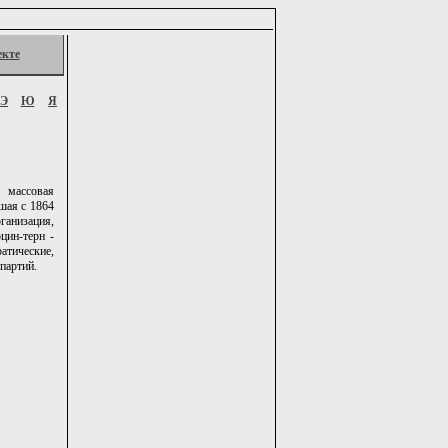
екте
Э
Ю
Я
 массовая
шая с 1864
низация,
цин-терн -
атические,
партий.