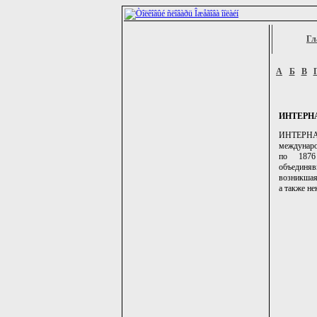
Гл
А
Б
В
ИНТЕРН
ИНТЕРНАЦ
междунаро
по 1876
объединяв
возникшая
а также не